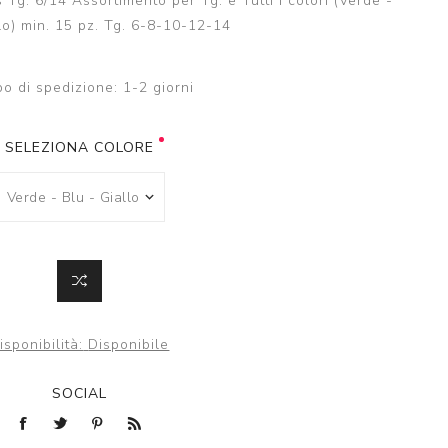
g. 6/14 Assortimento per Tg. e Tutti i colori (Verde -
lo) min. 15 pz. Tg. 6-8-10-12-14
o di spedizione:
1-2 giorni
SELEZIONA COLORE
isponibilità:
Disponibile
SOCIAL