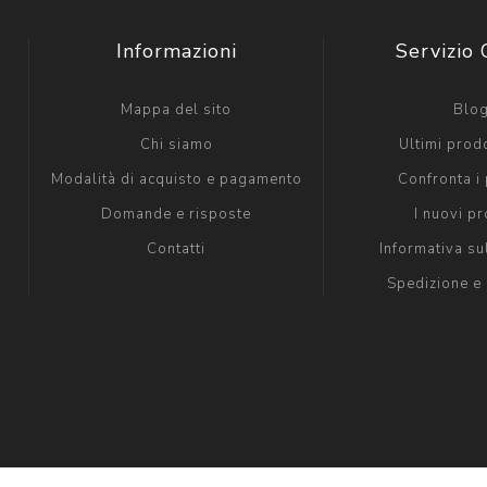
Informazioni
Servizio 
Mappa del sito
Blo
Chi siamo
Ultimi prodo
Modalità di acquisto e pagamento
Confronta i 
Domande e risposte
I nuovi pr
Contatti
Informativa su
Spedizione e