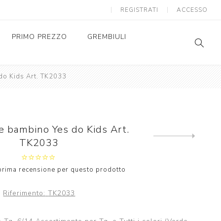
REGISTRATI
ACCESSO
PRIMO PREZZO
GREMBIULI
do Kids Art. TK2033
GREMBIULI SCUOLA
SC
AS
GREMBIULI ASILO
SC
AS
e bambino Yes do Kids Art.
Next
TK2033
product
a prima recensione per questo prodotto
Riferimento:
TK2033