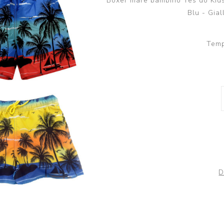
Boxer mare bambino Yes do Kids T
Scuola
Lupetto
Blu - Gial
Camicia
Maglioni e Felpe
Temp
Lupetto
D