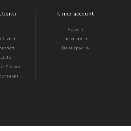
Clienti
Il mio account
g
Account
tti visti
I miei ordini
prodotti
Dove spedire
odotti
lla Privacy
 consegna