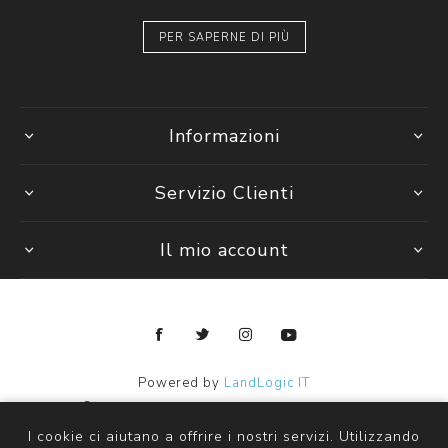
PER SAPERNE DI PIÙ
Informazioni
Servizio Clienti
Il mio account
Powered by
LandLogic IT
Copyright © 2026 Janpy Kids ingrosso abbigliamento bambini.
Tutti i diritti riservati
I cookie ci aiutano a offrire i nostri servizi. Utilizzando