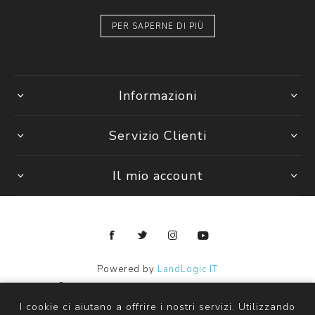
PER SAPERNE DI PIÙ
Informazioni
Servizio Clienti
Il mio account
Powered by
LandLogic IT
Copyright © 2026 Janpy Kids ingrosso abbigliamento bambini.
Tutti i diritti riservati
I cookie ci aiutano a offrire i nostri servizi. Utilizzando