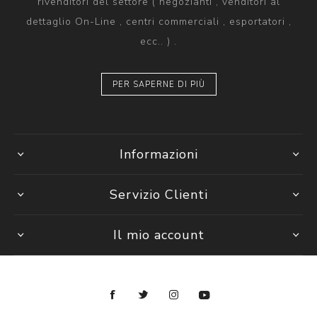
rivenditori del settore ( negozianti , venditori al
dettaglio On-Line , centri commerciali , esportatori ,
ecc.. ) .
PER SAPERNE DI PIÙ
Informazioni
Servizio Clienti
Il mio account