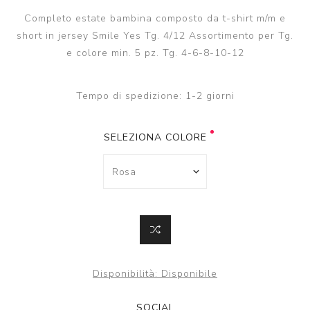
Completo estate bambina composto da t-shirt m/m e
short in jersey Smile Yes Tg. 4/12 Assortimento per Tg.
e colore min. 5 pz. Tg. 4-6-8-10-12
Tempo di spedizione:
1-2 giorni
SELEZIONA COLORE
Disponibilità:
Disponibile
SOCIAL