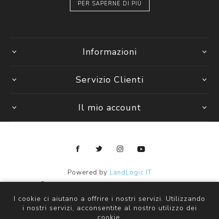
PER SAPERNE DI PIÙ
Informazioni
Servizio Clienti
Il mio account
Powered by
LandLogic IT
Copyright © 2026 Janpy Kids ingrosso abbigliamento bambini.
Tutti i diritti riservati
I cookie ci aiutano a offrire i nostri servizi. Utilizzando
i nostri servizi, acconsentite al nostro utilizzo dei
cookie.