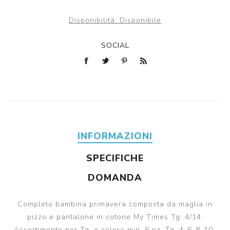
Disponibilità:
Disponibile
SOCIAL
INFORMAZIONI
SPECIFICHE
DOMANDA
Completo bambina primavera composta da maglia in
pizzo e pantalone in cotone My Times Tg. 4/14.
Assortimento per Tg. e colore min. 6 pz. Tg. 4-6-8-10-