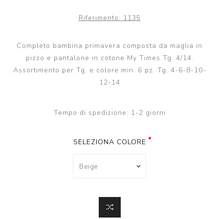
Riferimento:
1135
Completo bambina primavera composta da maglia in
pizzo e pantalone in cotone My Times Tg. 4/14.
Assortimento per Tg. e colore min. 6 pz. Tg. 4-6-8-10-
12-14
Tempo di spedizione:
1-2 giorni
SELEZIONA COLORE