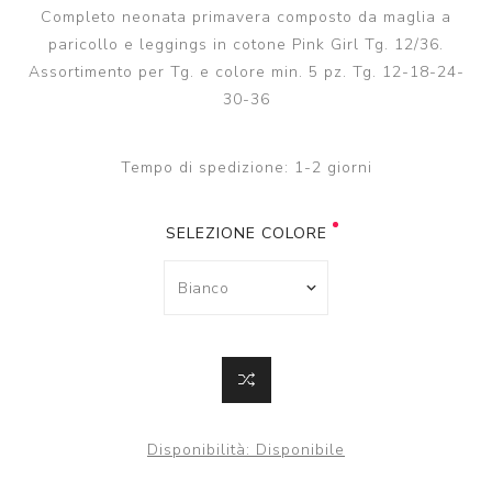
Completo neonata primavera composto da maglia a
paricollo e leggings in cotone Pink Girl Tg. 12/36.
Assortimento per Tg. e colore min. 5 pz. Tg. 12-18-24-
30-36
Tempo di spedizione:
1-2 giorni
SELEZIONE COLORE
Disponibilità:
Disponibile