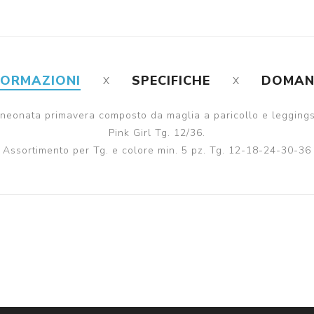
FORMAZIONI
SPECIFICHE
DOMA
neonata primavera composto da maglia a paricollo e leggings
Pink Girl Tg. 12/36.
Assortimento per Tg. e colore min. 5 pz. Tg. 12-18-24-30-36