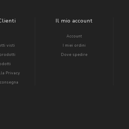
Clienti
Il mio account
g
Account
tti visti
I miei ordini
prodotti
Dove spedire
odotti
lla Privacy
 consegna