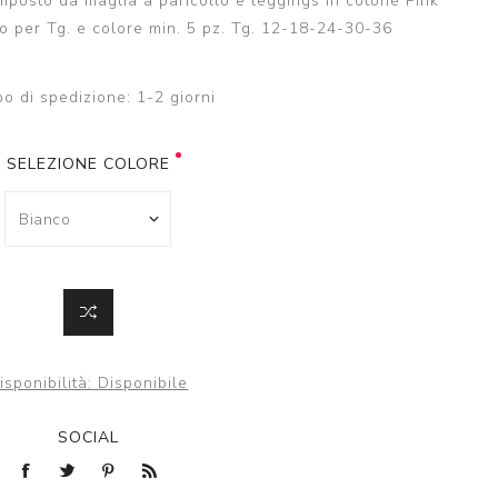
osto da maglia a paricollo e leggings in cotone Pink
to per Tg. e colore min. 5 pz. Tg. 12-18-24-30-36
o di spedizione:
1-2 giorni
SELEZIONE COLORE
isponibilità:
Disponibile
SOCIAL