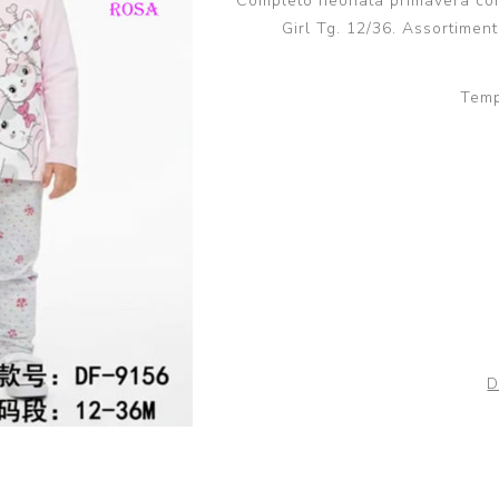
Completo neonata primavera comp
Scuola
Lupetto
Girl Tg. 12/36. Assortimen
Camicia
Maglioni e Felpe
Temp
Lupetto
D