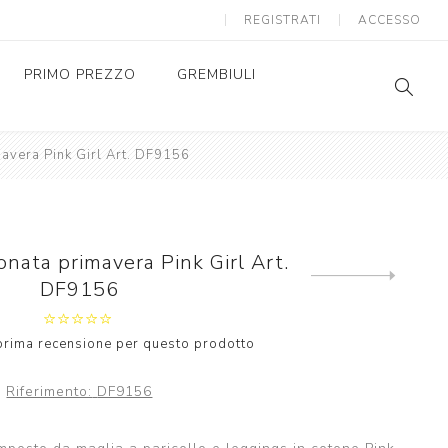
REGISTRATI
ACCESSO
PRIMO PREZZO
GREMBIULI
avera Pink Girl Art. DF9156
GREMBIULI SCUOLA
SC
AS
GREMBIULI ASILO
SC
AS
nata primavera Pink Girl Art.
Next
DF9156
product
a prima recensione per questo prodotto
Riferimento:
DF9156