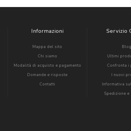
Informazioni
Servizio 
Mappa del sito
Blo
Chi siamo
Ultimi prodo
Modalità di acquisto e pagamento
Confronta i 
Domande e risposte
I nuovi pr
Contatti
Informativa su
Spedizione e