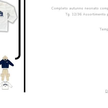
Scuola
Lupetto
Camicia
Completo autunno neonato compos
Tg. 12/36 Assortimento 
Maglioni e Felpe
Lupetto
Temp
D