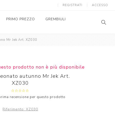
REGISTRATI
ACCESSO
PRIMO PREZZO
GREMBIULI
no Mr Jek Art. XZ030
GREMBIULI SCUOLA
SC
AS
GREMBIULI ASILO
SC
AS
uesto prodotto non è più disponibile
eonato autunno Mr Jek Art.
XZ030
a prima recensione per questo prodotto
Riferimento:
XZ030