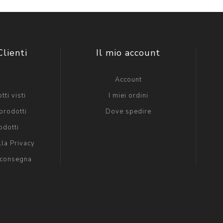
Clienti
Il mio account
g
Account
tti visti
I miei ordini
prodotti
Dove spedire
odotti
lla Privacy
 consegna