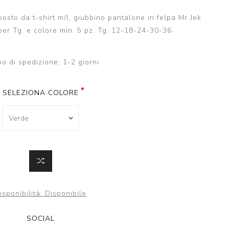
to da t-shirt m/l, giubbino pantalone in felpa Mr Jek
per Tg. e colore min. 5 pz. Tg. 12-18-24-30-36
o di spedizione:
1-2 giorni
SELEZIONA COLORE
isponibilità:
Disponibile
SOCIAL