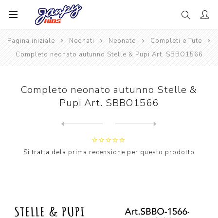
Pagina iniziale
Neonati
Neonato
Completi e Tute
Completo neonato autunno Stelle & Pupi Art. SBBO1566
Completo neonato autunno Stelle &
Pupi Art. SBBO1566
Next
product
Previous product
Completo neonato autunno St...
Si tratta dela prima recensione per questo prodotto