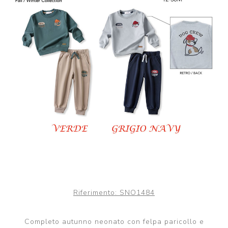
Riferimento:
SNO1484
Completo autunno neonato con felpa paricollo e