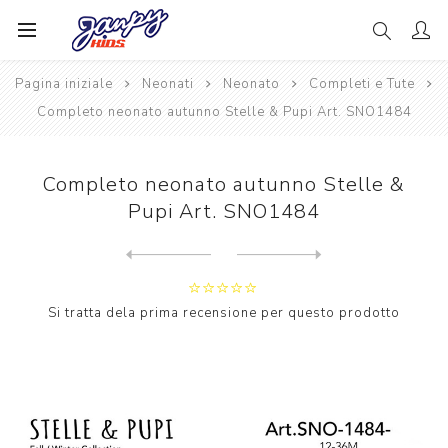
Pagina iniziale
Neonati
Neonato
Completi e Tute
Completo neonato autunno Stelle & Pupi Art. SNO1484
Completo neonato autunno Stelle &
Pupi Art. SNO1484
Next
product
Previous product
Completo neonato autunno St...
Si tratta dela prima recensione per questo prodotto