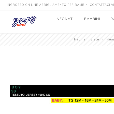
INGROSSO ON LINE ABBIGLIAMENTO PER BAMBINI CONTATTACI 
NEONATI
BAMBINI
R
Neonato
Pagina iniziale
Bimbo
Neon
Neonata
Bimba