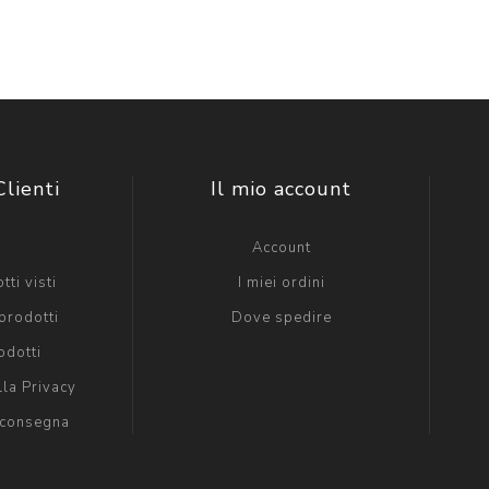
Clienti
Il mio account
g
Account
tti visti
I miei ordini
prodotti
Dove spedire
odotti
lla Privacy
 consegna