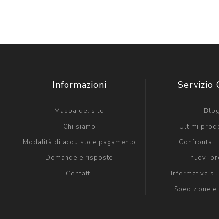
Informazioni
Servizio 
Mappa del sito
Blo
Chi siamo
Ultimi prodo
Modalità di acquisto e pagamento
Confronta i 
Domande e risposte
I nuovi pr
Contatti
Informativa su
Spedizione e