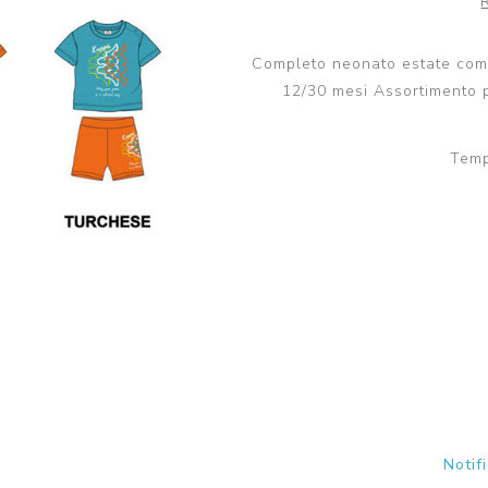
Scuola
Lupetto
Camicia
Completo neonato estate comp
Maglioni e Felpe
12/30 mesi Assortimento p
Lupetto
Temp