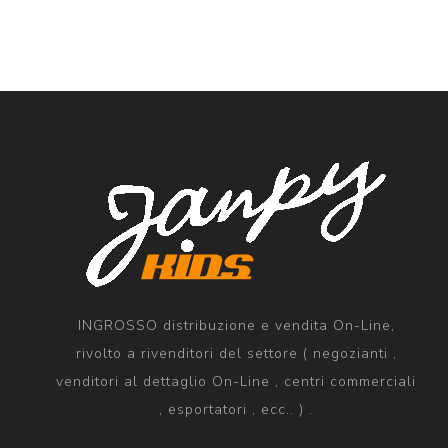
INGROSSO distribuzione e vendita On-Line,
rivolto a rivenditori del settore ( negozianti ,
venditori al dettaglio On-Line , centri commerciali
, esportatori , ecc.. ) .