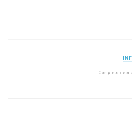
IN
Completo neona