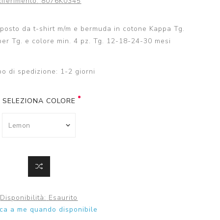
Riferimento:
8076K0345
osto da t-shirt m/m e bermuda in cotone Kappa Tg.
er Tg. e colore min. 4 pz. Tg. 12-18-24-30 mesi
o di spedizione:
1-2 giorni
SELEZIONA COLORE
Disponibilità:
Esaurito