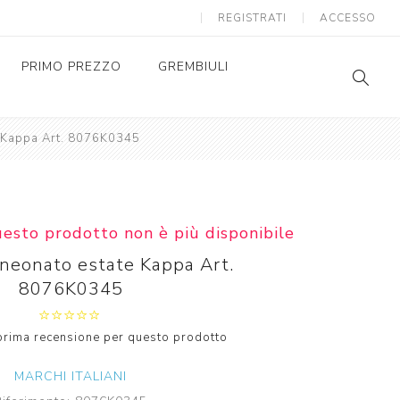
REGISTRATI
ACCESSO
PRIMO PREZZO
GREMBIULI
 Kappa Art. 8076K0345
GREMBIULI SCUOLA
SC
AS
GREMBIULI ASILO
SC
AS
uesto prodotto non è più disponibile
neonato estate Kappa Art.
8076K0345
a prima recensione per questo prodotto
MARCHI ITALIANI