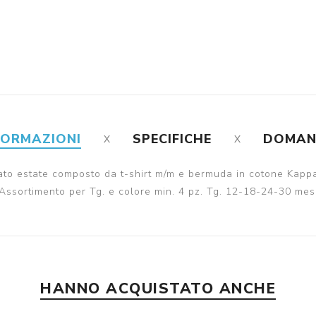
FORMAZIONI
SPECIFICHE
DOMA
to estate composto da t-shirt m/m e bermuda in cotone Kappa
Assortimento per Tg. e colore min. 4 pz. Tg. 12-18-24-30 mes
HANNO ACQUISTATO ANCHE