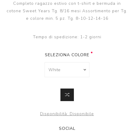
Completo ragazzo estivo con t-shirt e bermuda in
cotone Sweet Years Tg. 8/16 mesi Assortimento per Tg.
e colore min. 5 pz. Tg. 8-10-12-14-16
Tempo di spedizione:
1-2 giorni
SELEZIONA COLORE
Disponibilità:
Disponibile
SOCIAL