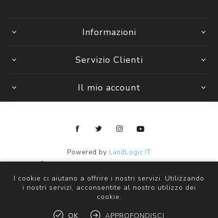
Informazioni
Servizio Clienti
Il mio account
Powered by
LandLogic IT
Copyright © 2026 Janpy Kids ingrosso abbigliamento bambini.
Tutti i diritti riservati
I cookie ci aiutano a offrire i nostri servizi. Utilizzando
i nostri servizi, acconsentite al nostro utilizzo dei
cookie.
OK
APPROFONDISCI