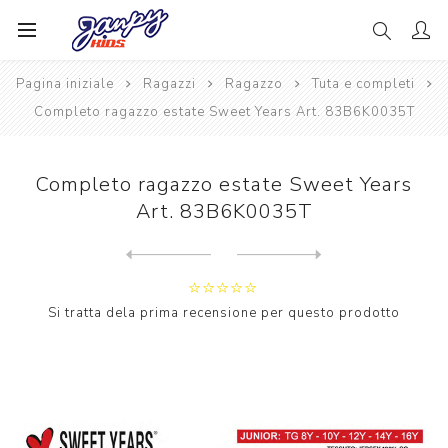
Pagina iniziale
Ragazzi
Ragazzo
Tuta e completi
Completo ragazzo estate Sweet Years Art. 83B6K0035T
Completo ragazzo estate Sweet Years
Art. 83B6K0035T
Next
product
Previous product
Tuta ragazzo primavera Kapp...
Si tratta dela prima recensione per questo prodotto