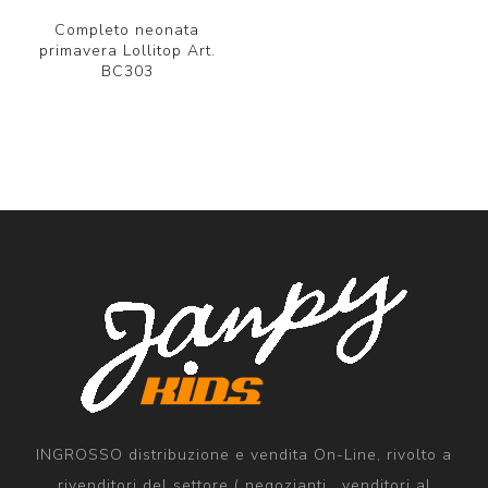
Completo neonata
primavera Lollitop Art.
BC303
INGROSSO distribuzione e vendita On-Line, rivolto a
rivenditori del settore ( negozianti , venditori al