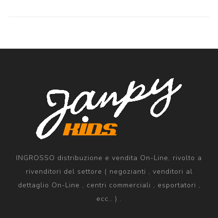
INGROSSO distribuzione e vendita On-Line, rivolto a
rivenditori del settore ( negozianti , venditori al
dettaglio On-Line , centri commerciali , esportatori ,
ecc.. ) .