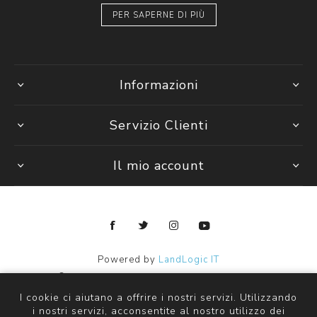
PER SAPERNE DI PIÙ
Informazioni
Servizio Clienti
Il mio account
Powered by
LandLogic IT
Copyright © 2026 Janpy Kids ingrosso abbigliamento bambini.
Tutti i diritti riservati
I cookie ci aiutano a offrire i nostri servizi. Utilizzando
i nostri servizi, acconsentite al nostro utilizzo dei