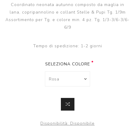
Coordinato neonata autunno composto da maglia in
lana, copripannolino e collant Stelle & Pupi Tg. 1/9m
Assortimento per Tg. e colore min. 4 pz. Tg. 1/3-3/6-3/6-
6/9
Tempo di spedizione:
1-2 giorni
SELEZIONA COLORE
Disponibilità:
Disponibile