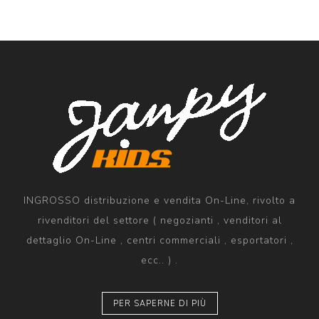
INGROSSO distribuzione e vendita On-Line, rivolto a
rivenditori del settore ( negozianti , venditori al
dettaglio On-Line , centri commerciali , esportatori ,
ecc.. ) .
PER SAPERNE DI PIÙ