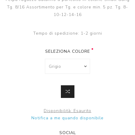
Tg. 8/16 Assortimento per Tg. e colore min. 5 pz. Tg. 8-
10-12-14-16
Tempo di spedizione:
1-2 giorni
SELEZIONA COLORE
Disponibilità:
Esaurito
SOCIAL