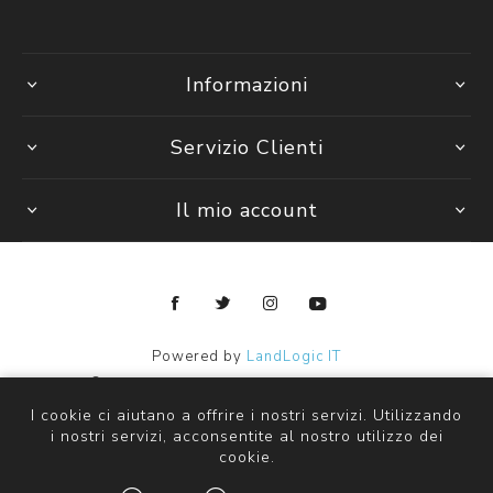
Informazioni
Servizio Clienti
Il mio account
Powered by
LandLogic IT
Copyright © 2026 Janpy Kids ingrosso abbigliamento bambini.
Tutti i diritti riservati
I cookie ci aiutano a offrire i nostri servizi. Utilizzando
i nostri servizi, acconsentite al nostro utilizzo dei
cookie.