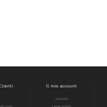
Clienti
Il mio account
g
Account
tti visti
I miei ordini