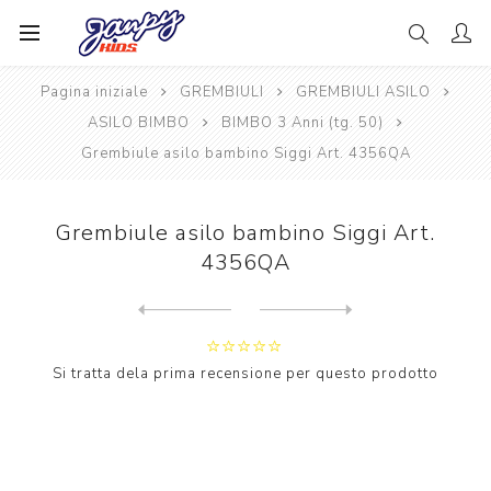
Pagina iniziale
GREMBIULI
GREMBIULI ASILO
ASILO BIMBO
BIMBO 3 Anni (tg. 50)
Grembiule asilo bambino Siggi Art. 4356QA
Grembiule asilo bambino Siggi Art.
4356QA
Next
product
Previous product
Grembiule asilo bambino Sig...
Si tratta dela prima recensione per questo prodotto