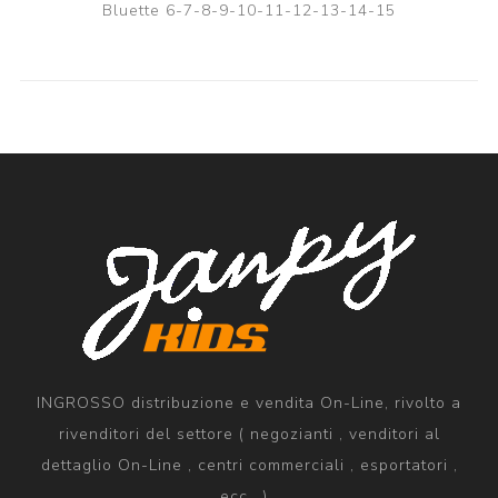
Bluette 6-7-8-9-10-11-12-13-14-15
INGROSSO distribuzione e vendita On-Line, rivolto a
rivenditori del settore ( negozianti , venditori al
dettaglio On-Line , centri commerciali , esportatori ,
ecc.. ) .