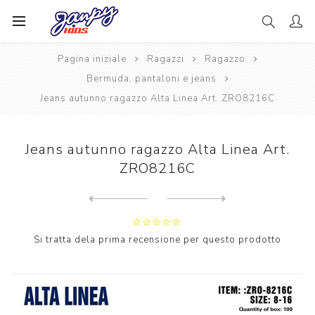
Pagina iniziale
Ragazzi
Ragazzo
Bermuda, pantaloni e jeans
Jeans autunno ragazzo Alta Linea Art. ZRO8216C
Jeans autunno ragazzo Alta Linea Art.
ZRO8216C
Next
product
Previous product
Jeans ragazzo autunno Alta ...
Si tratta dela prima recensione per questo prodotto