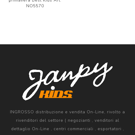
primavera Best Kids Art.
NO5570
INGROSSO distribuzione e vendita On-Line, rivolto a
rivenditori del settore ( negozianti , venditori al
dettaglio On-Line , centri commerciali , esportatori ,