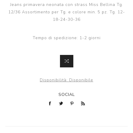
Jeans primavera neonata con strass Miss Bellina Tg.
12/36 Assortimento per Tg. e colore min. 5 pz. Tg. 12-
18-24-30-36
Tempo di spedizione:
1-2 giorni
Disponibilità:
Disponibile
SOCIAL