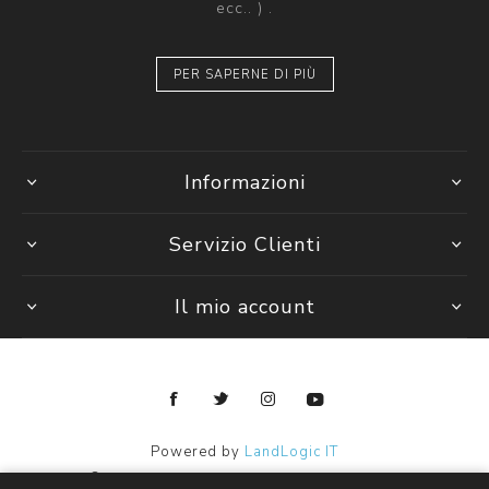
ecc.. ) .
PER SAPERNE DI PIÙ
Informazioni
Servizio Clienti
Il mio account
Powered by
LandLogic IT
Copyright © 2026 Janpy Kids ingrosso abbigliamento bambini.