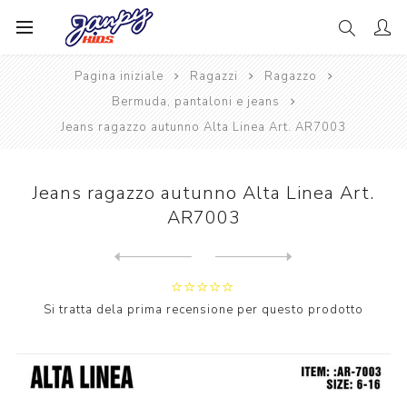
Pagina iniziale
Ragazzi
Ragazzo
Bermuda, pantaloni e jeans
Jeans ragazzo autunno Alta Linea Art. AR7003
Jeans ragazzo autunno Alta Linea Art.
AR7003
Next
product
Previous product
Jeans ragazzo autunno Alta ...
Si tratta dela prima recensione per questo prodotto