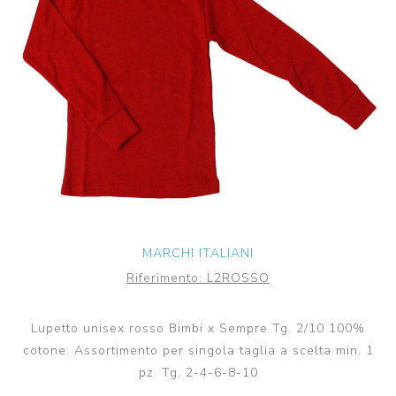
MARCHI ITALIANI
Riferimento:
L2ROSSO
Lupetto unisex rosso Bimbi x Sempre Tg. 2/10 100%
cotone. Assortimento per singola taglia a scelta min. 1
pz. Tg. 2-4-6-8-10