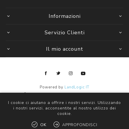
Informazioni
Servizio Clienti
Il mio account
Powered by
LandLogic IT
Copyright © 2026 Janpy Kids ingrosso abbigliamento bambini.
Tutti i diritti riservati
I cookie ci aiutano a offrire i nostri servizi. Utilizzando
i nostri servizi, acconsentite al nostro utilizzo dei
cookie.
OK
APPROFONDISCI