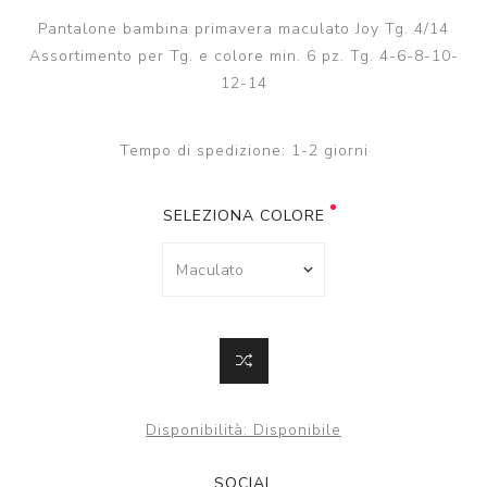
Pantalone bambina primavera maculato Joy Tg. 4/14
Assortimento per Tg. e colore min. 6 pz. Tg. 4-6-8-10-
12-14
Tempo di spedizione:
1-2 giorni
SELEZIONA COLORE
Disponibilità:
Disponibile
SOCIAL