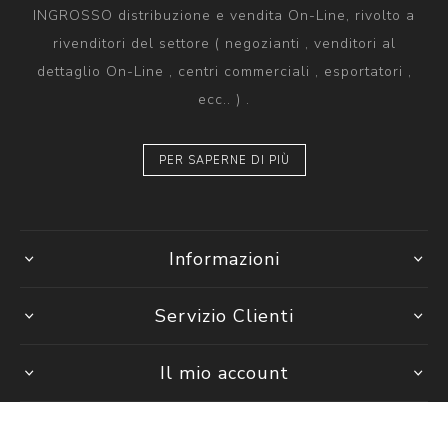
INGROSSO distribuzione e vendita On-Line, rivolto a
rivenditori del settore ( negozianti , venditori al
dettaglio On-Line , centri commerciali , esportatori ,
ecc.. ) .
PER SAPERNE DI PIÙ
Informazioni
Servizio Clienti
Il mio account