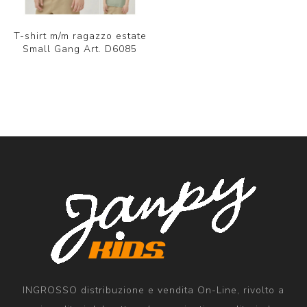
T-shirt m/m ragazzo estate
Small Gang Art. D6085
INGROSSO distribuzione e vendita On-Line, rivolto a