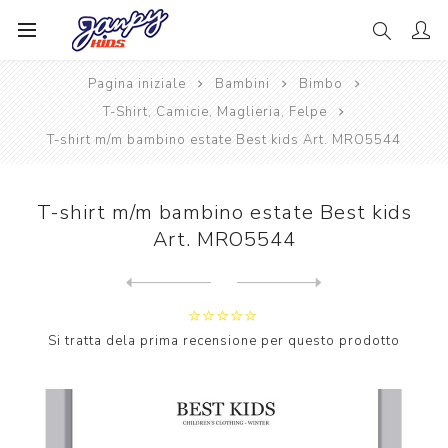
Pagina iniziale
Bambini
Bimbo
T-Shirt, Camicie, Maglieria, Felpe
T-shirt m/m bambino estate Best kids Art. MRO5544
T-shirt m/m bambino estate Best kids
Art. MRO5544
Next
product
Previous product
Giacca m/m bambino estate S...
Si tratta dela prima recensione per questo prodotto