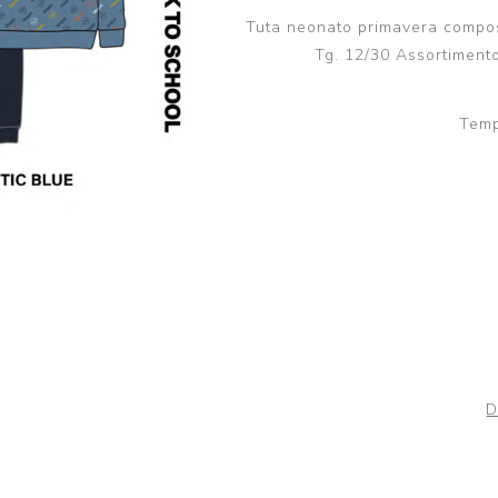
Scuola
Lupetto
Tuta neonato primavera compos
Camicia
Tg. 12/30 Assortimento
Maglioni e Felpe
Lupetto
Temp
D