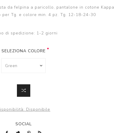
ta da felpina a paricollo, pantalone in cotone Kappa
 per Tg. e colore min. 4 pz. Tg. 12-18-24-30
o di spedizione:
1-2 giorni
SELEZIONA COLORE
isponibilità:
Disponibile
SOCIAL