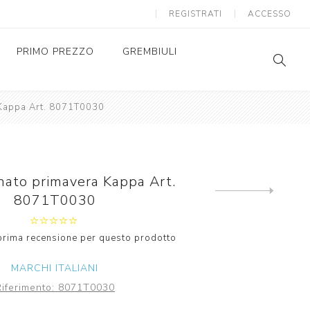
REGISTRATI
ACCESSO
PRIMO PREZZO
GREMBIULI
 Kappa Art. 8071T0030
GREMBIULI SCUOLA
SC
AS
GREMBIULI ASILO
SC
AS
nato primavera Kappa Art.
Next
8071T0030
product
a prima recensione per questo prodotto
MARCHI ITALIANI
Riferimento:
8071T0030