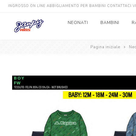
INGROSSO ON LINE ABBIGLIAMENTO PER BAMBINI CONTATTACI 
NEONATI
BAMBINI
R
Neonato
Pagina iniziale
Bimbo
Neo
Neonata
Bimba