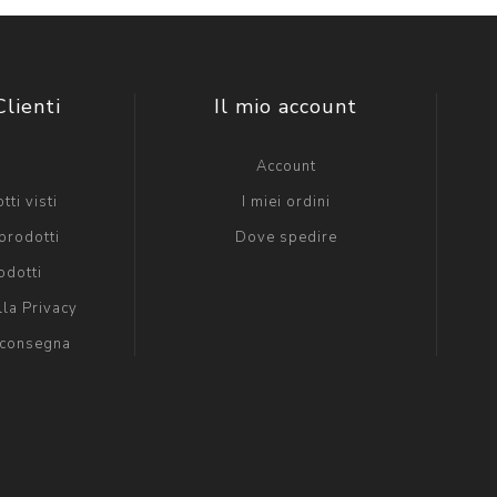
Clienti
Il mio account
g
Account
tti visti
I miei ordini
prodotti
Dove spedire
odotti
lla Privacy
 consegna