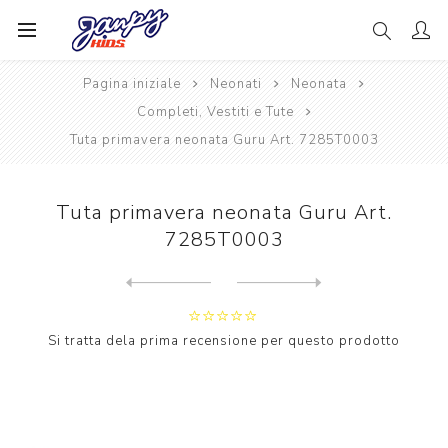
Pagina iniziale
Neonati
Neonata
Completi, Vestiti e Tute
Tuta primavera neonata Guru Art. 7285T0003
Tuta primavera neonata Guru Art.
7285T0003
Next
product
Previous product
Tuta primavera neonata Guru...
Si tratta dela prima recensione per questo prodotto