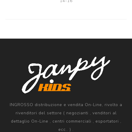
14-16
INGROSSO distribuzione e vendita On-Line, rivolto a
rivenditori del settore ( negozianti , venditori al
dettaglio On-Line , centri commerciali , esportatori ,
ecc.. ) .