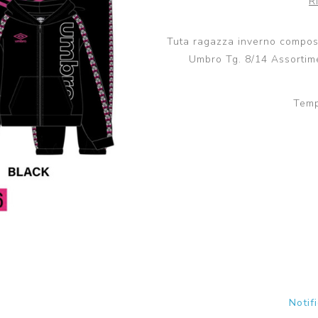
R
Scuola
Lupetto
Camicia
Tuta ragazza inverno compost
Maglioni e Felpe
Umbro Tg. 8/14 Assortime
Lupetto
Temp