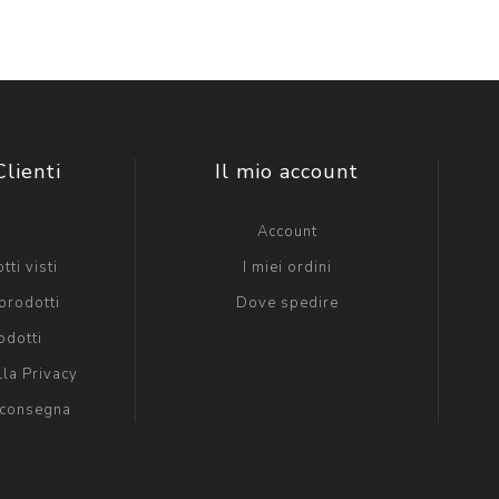
Clienti
Il mio account
g
Account
tti visti
I miei ordini
prodotti
Dove spedire
odotti
lla Privacy
 consegna