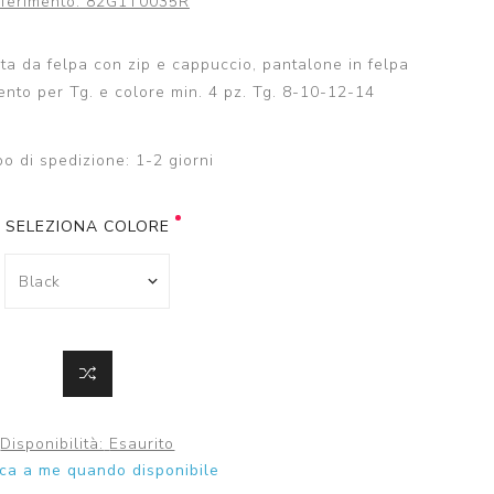
iferimento:
82G1T0035R
a da felpa con zip e cappuccio, pantalone in felpa
nto per Tg. e colore min. 4 pz. Tg. 8-10-12-14
o di spedizione:
1-2 giorni
SELEZIONA COLORE
Disponibilità:
Esaurito