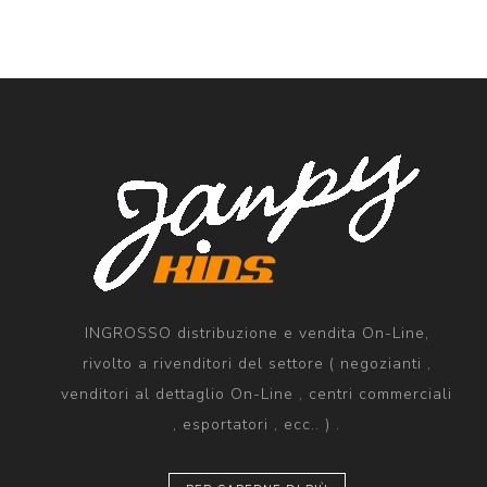
INGROSSO distribuzione e vendita On-Line,
rivolto a rivenditori del settore ( negozianti ,
venditori al dettaglio On-Line , centri commerciali
, esportatori , ecc.. ) .