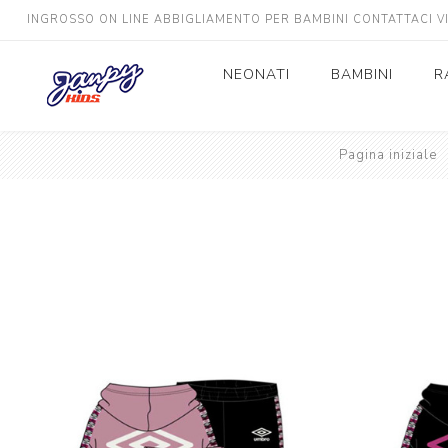
INGROSSO ON LINE ABBIGLIAMENTO PER BAMBINI CONTATTACI 
NEONATI
BAMBINI
R
Neonato
Pagina iniziale
Bimbo
Neonata
Bimba