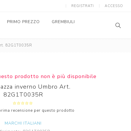
REGISTRATI
ACCESSO
PRIMO PREZZO
GREMBIULI
Art. 82G1T0035R
GREMBIULI SCUOLA
SC
AS
GREMBIULI ASILO
SC
AS
uesto prodotto non è più disponibile
gazza inverno Umbro Art.
82G1T0035R
a prima recensione per questo prodotto
MARCHI ITALIANI