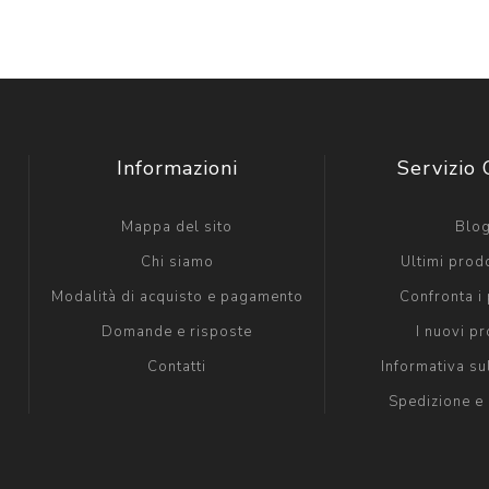
Informazioni
Servizio 
Mappa del sito
Blo
Chi siamo
Ultimi prodo
Modalità di acquisto e pagamento
Confronta i 
Domande e risposte
I nuovi pr
Contatti
Informativa su
Spedizione e