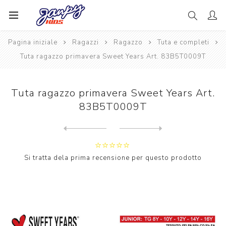
Pagina iniziale
Ragazzi
Ragazzo
Tuta e completi
Tuta ragazzo primavera Sweet Years Art. 83B5T0009T
Tuta ragazzo primavera Sweet Years Art.
83B5T0009T
Next
product
Previous product
Tuta ragazzo primavera Polo...
Si tratta dela prima recensione per questo prodotto