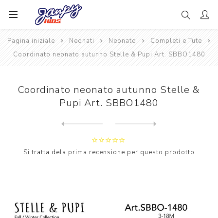
Pagina iniziale
Neonati
Neonato
Completi e Tute
Coordinato neonato autunno Stelle & Pupi Art. SBBO1480
Coordinato neonato autunno Stelle &
Pupi Art. SBBO1480
Next
product
Previous product
Coordinato neonato autunno ...
Si tratta dela prima recensione per questo prodotto