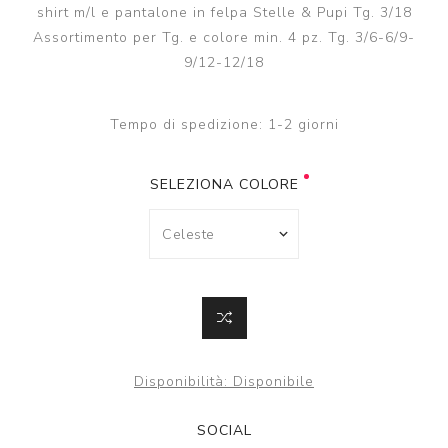
shirt m/l e pantalone in felpa Stelle & Pupi Tg. 3/18
Assortimento per Tg. e colore min. 4 pz. Tg. 3/6-6/9-
9/12-12/18
Tempo di spedizione:
1-2 giorni
SELEZIONA COLORE
Disponibilità:
Disponibile
SOCIAL