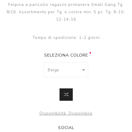
Felpina a paricollo ragazzo primavera Small Gang Tg.
8/16. Assortimento per Tg. e colore min. 5 pz. Tg. 8-10-
12-14-16
Tempo di spedizione:
1-2 giorni
SELEZIONA COLORE
Disponibilità:
Disponibile
SOCIAL