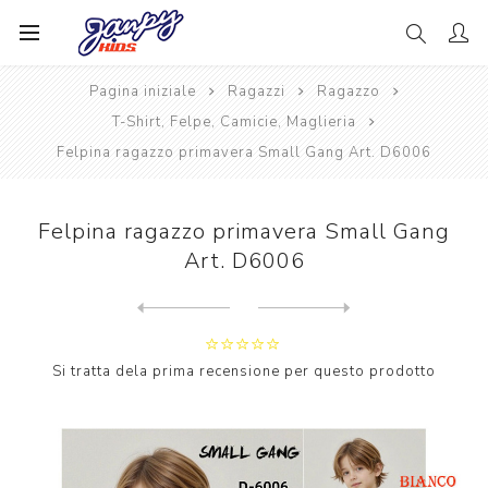
Pagina iniziale
Ragazzi
Ragazzo
T-Shirt, Felpe, Camicie, Maglieria
Felpina ragazzo primavera Small Gang Art. D6006
Felpina ragazzo primavera Small Gang
Art. D6006
Next
product
Previous product
T-shirt m/m ragazzo estate ...
Si tratta dela prima recensione per questo prodotto