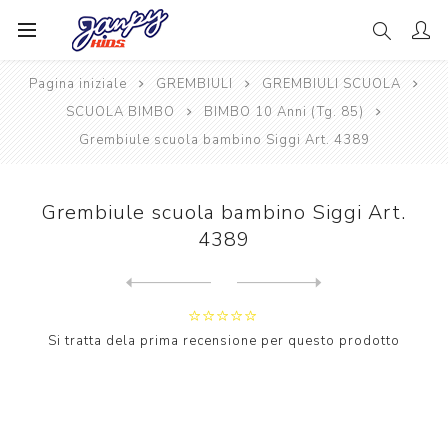
Pagina iniziale
GREMBIULI
GREMBIULI SCUOLA
SCUOLA BIMBO
BIMBO 10 Anni (Tg. 85)
Grembiule scuola bambino Siggi Art. 4389
Grembiule scuola bambino Siggi Art.
4389
Next
product
Previous product
Grembiule scuola bambino Si...
Si tratta dela prima recensione per questo prodotto