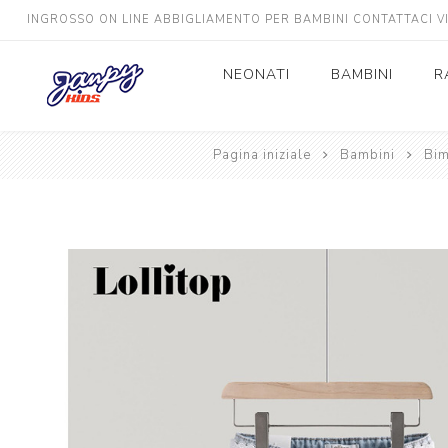
INGROSSO ON LINE ABBIGLIAMENTO PER BAMBINI CONTATTACI 
NEONATI
BAMBINI
R
Pagina iniziale
Neonato
Bambini
Bimbo
Bi
Neonata
Bimba