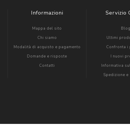
Informazioni
Servizio 
Mappa del sito
Blo
Chi siamo
Ultimi prodo
Modalità di acquisto e pagamento
Confronta i 
Domande e risposte
I nuovi pr
Contatti
Informativa su
Spedizione e