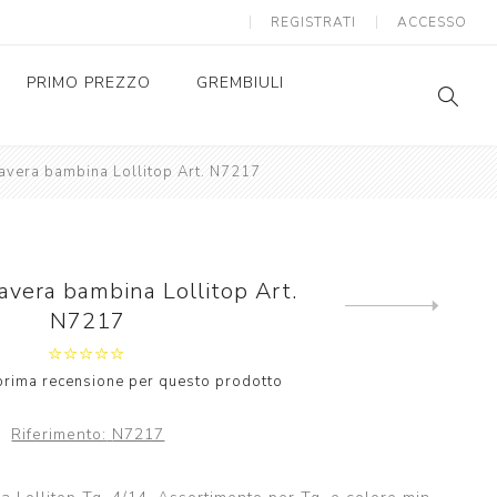
REGISTRATI
ACCESSO
PRIMO PREZZO
GREMBIULI
avera bambina Lollitop Art. N7217
GREMBIULI SCUOLA
SC
AS
GREMBIULI ASILO
SC
AS
avera bambina Lollitop Art.
Next
N7217
product
a prima recensione per questo prodotto
Riferimento:
N7217