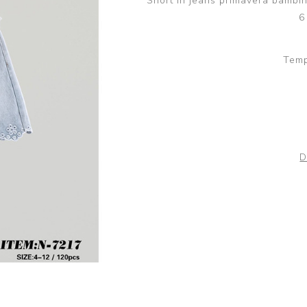
Short in jeans primavera bambina
Scuola
Lupetto
6
Camicia
Maglioni e Felpe
Temp
Lupetto
D