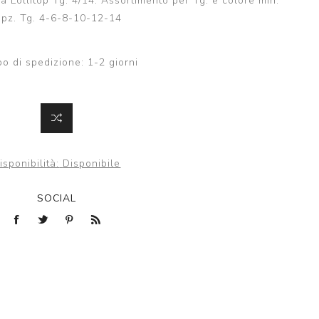
 Lollitop Tg. 4/14. Assortimento per Tg. e colore min.
 pz. Tg. 4-6-8-10-12-14
o di spedizione:
1-2 giorni
isponibilità:
Disponibile
SOCIAL