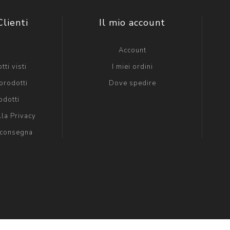
Clienti
Il mio account
g
Account
tti visti
I miei ordini
prodotti
Dove spedire
odotti
lla Privacy
 consegna