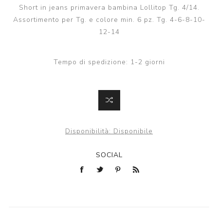
Short in jeans primavera bambina Lollitop Tg. 4/14.
Assortimento per Tg. e colore min. 6 pz. Tg. 4-6-8-10-
12-14
Tempo di spedizione:
1-2 giorni
Disponibilità:
Disponibile
SOCIAL