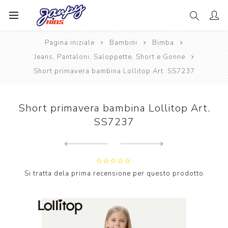
Pagina iniziale
Bambini
Bimba
Jeans, Pantaloni, Saloppette, Short e Gonne
Short primavera bambina Lollitop Art. SS7237
Short primavera bambina Lollitop Art.
SS7237
Next
product
Previous product
Pantagonna bambina primaver...
Si tratta dela prima recensione per questo prodotto