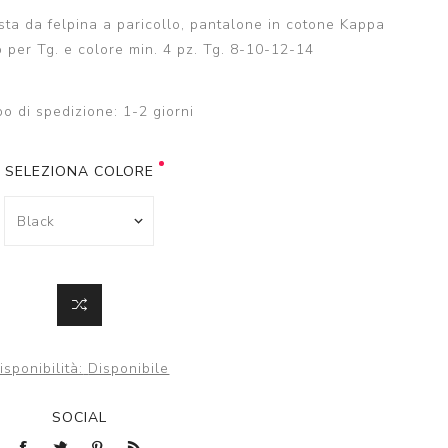
ta da felpina a paricollo, pantalone in cotone Kappa
 per Tg. e colore min. 4 pz. Tg. 8-10-12-14
o di spedizione:
1-2 giorni
SELEZIONA COLORE
isponibilità:
Disponibile
SOCIAL