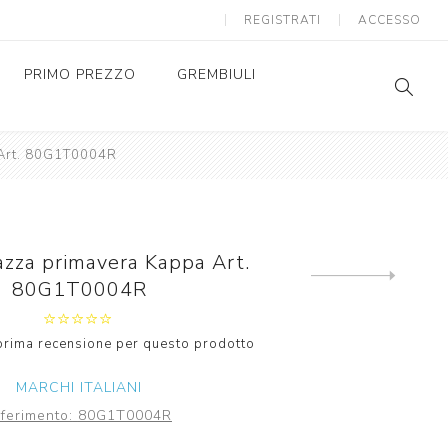
REGISTRATI
ACCESSO
PRIMO PREZZO
GREMBIULI
 Art. 80G1T0004R
GREMBIULI SCUOLA
SC
AS
GREMBIULI ASILO
SC
AS
azza primavera Kappa Art.
Next
80G1T0004R
product
a prima recensione per questo prodotto
MARCHI ITALIANI
iferimento:
80G1T0004R