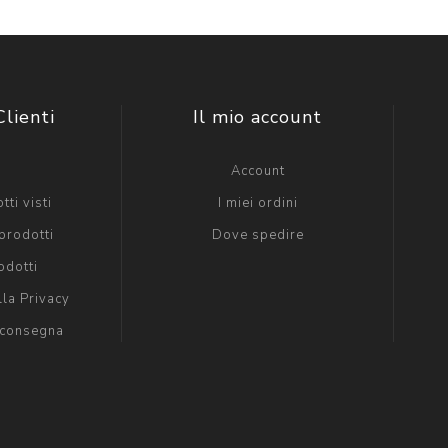
Clienti
Il mio account
g
Account
tti visti
I miei ordini
prodotti
Dove spedire
odotti
lla Privacy
 consegna