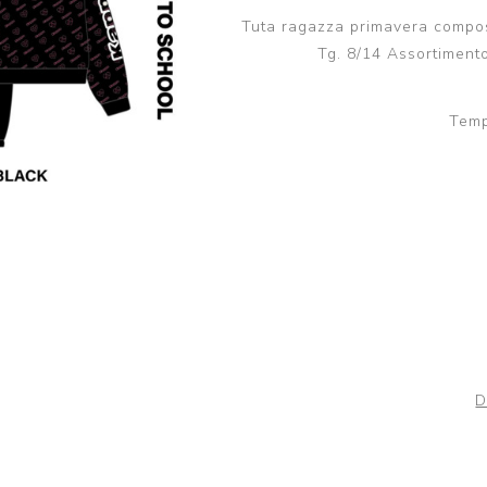
Scuola
Lupetto
Tuta ragazza primavera compos
Camicia
Tg. 8/14 Assortimento
Maglioni e Felpe
Lupetto
Temp
D