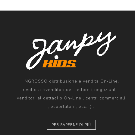
INGROSSO distribuzione e vendita On-Line,
rivolto a rivenditori del settore ( negozianti ,
venditori al dettaglio On-Line , centri commerciali
, esportatori , ecc.. ) .
PER SAPERNE DI PIÙ