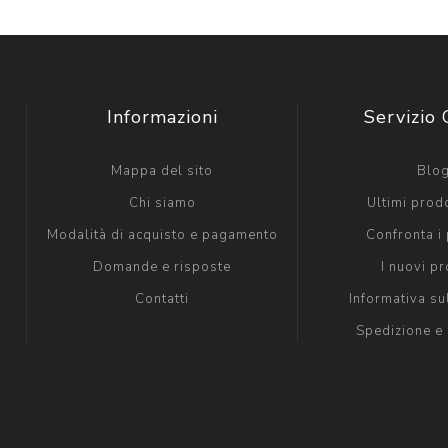
Informazioni
Servizio 
Mappa del sito
Blo
Chi siamo
Ultimi prodo
Modalità di acquisto e pagamento
Confronta i 
Domande e risposte
I nuovi pr
Contatti
Informativa su
Spedizione e